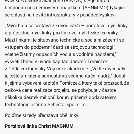
výcviku-Vojenské akademie (VeV-VA) s Agenturou
hospodaření s nemovitým majetkem (AHNM MO) týkající
se oblasti nemovité infrastruktury v posádce Vyškov.
„Mycí hala se sestává ze dvou částí – portálové mycí linky
a průjezdné mycí linky pro tlakové mytí těžké techniky.
Mezi linkami je situováno technické a sociální zázemí se
vstupem do podzemní části se strojovou technologií
včetně čistírny odpadních vod a s vodními nádržemi,“
vysvětlil hned v úvodu kapitán Jaromír Tomiczek
z Oddělení logistiky Vojenské akademie. „Vedle mycí haly
je ještě umístěna samostatná sedimentační nádrž,“ dodal
k jejímu vybavení kapitán Tomiczek, který také prozradil, že
celková cena realizace projektu se pohybuje v částce
několika desítek milionů korun, přičemž dodavatelem
technologie je firma Šebesta, spol.s.r.o.
Pojďme si tedy představit obě linky.
Portálová linka Christ MAGNUM