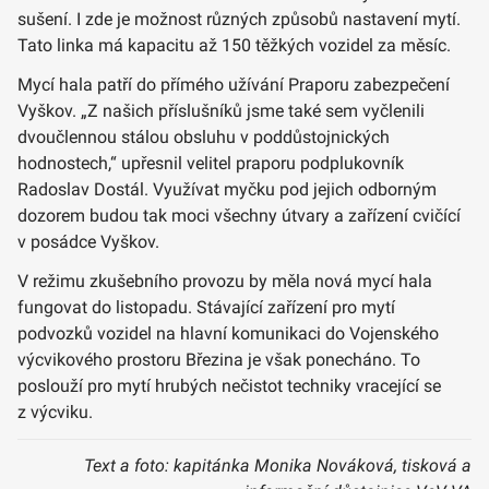
sušení. I zde je možnost různých způsobů nastavení mytí.
Tato linka má kapacitu až 150 těžkých vozidel za měsíc.
Mycí hala patří do přímého užívání Praporu zabezpečení
Vyškov. „Z našich příslušníků jsme také sem vyčlenili
dvoučlennou stálou obsluhu v poddůstojnických
hodnostech,“ upřesnil velitel praporu podplukovník
Radoslav Dostál. Využívat myčku pod jejich odborným
dozorem budou tak moci všechny útvary a zařízení cvičící
v posádce Vyškov.
V režimu zkušebního provozu by měla nová mycí hala
fungovat do listopadu. Stávající zařízení pro mytí
podvozků vozidel na hlavní komunikaci do Vojenského
výcvikového prostoru Březina je však ponecháno. To
poslouží pro mytí hrubých nečistot techniky vracející se
z výcviku.
Text a foto: kapitánka Monika Nováková, tisková a