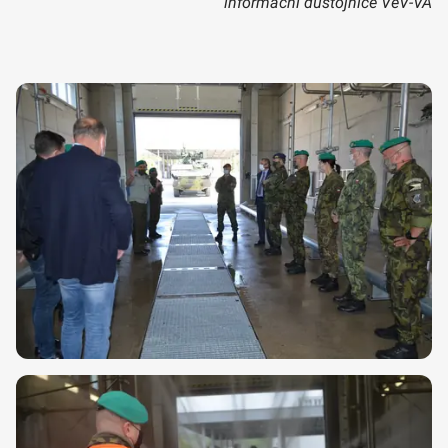
informační důstojnice VeV-VA