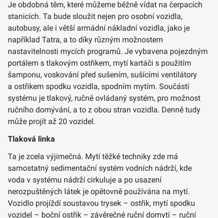
Je obdobná těm, které můžeme běžně vídat na čerpacích
stanicích. Ta bude sloužit nejen pro osobní vozidla,
autobusy, ale i větší armádní nákladní vozidla, jako je
například Tatra, a to díky různým možnostem
nastavitelnosti mycích programů. Je vybavena pojezdným
portálem s tlakovým ostřikem, mytí kartáči s použitím
šamponu, voskování před sušením, sušícími ventilátory
a ostřikem spodku vozidla, spodním mytím. Součástí
systému je tlakový, ručně ovládaný systém, pro možnost
ručního domývání, a to z obou stran vozidla. Denně tudy
může projít až 20 vozidel.
Tlaková linka
Ta je zcela výjimečná. Mytí těžké techniky zde má
samostatný sedimentační systém vodních nádrží, kde
voda v systému nádrží cirkuluje a po usazení
nerozpuštěných látek je opětovně používána na mytí.
Vozidlo projíždí soustavou trysek – ostřik, mytí spodku
vozidel – boční ostřik – závěrečné ruční domytí – ruční