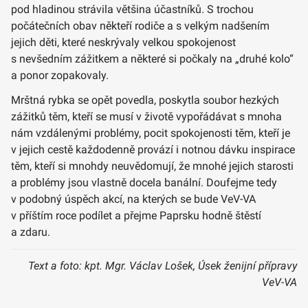
pod hladinou strávila většina účastníků. S trochou
počátečních obav někteří rodiče a s velkým nadšením
jejich děti, které neskrývaly velkou spokojenost
s nevšedním zážitkem a některé si počkaly na „druhé kolo“
a ponor zopakovaly.
Mrštná rybka se opět povedla, poskytla soubor hezkých
zážitků těm, kteří se musí v životě vypořádávat s mnoha
nám vzdálenými problémy, pocit spokojenosti těm, kteří je
v jejich cestě každodenně provází i notnou dávku inspirace
těm, kteří si mnohdy neuvědomují, že mnohé jejich starosti
a problémy jsou vlastně docela banální. Doufejme tedy
v podobný úspěch akcí, na kterých se bude VeV-VA
v příštím roce podílet a přejme Paprsku hodně štěstí
a zdaru.
Text a foto: kpt. Mgr. Václav Lošek, Úsek ženijní přípravy
VeV-VA