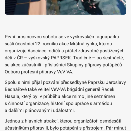
První prosincovou sobotu se ve vyškovském aquaparku
sešli účastníci 22. ročníku akce Mrštná rybka, kterou
organizuje Asociace rodičů a přátel zdravotně postižených
dětí v ČR – vyškovský PAPRSEK. Tradičně – po šestnácté,
se akce zúčastnili i příslušníci Skupiny přípravy potápěčů
Odboru profesní přípravy VeV-VA.
Spolu s nimi přijal pozvání předsedkyně Paprsku Jaroslavy
Bednářové také velitel VeV-VA brigádní generál Radek
Hasala, který byl v průběhu akce mimo jiné seznámen
s činností organizace, historií spolupráce s armádou
a dalšími plánovanými událostmi.
Jednou z hlavních atrakcí, kterou organizátoři osmdesáti
účastníkům připravili, bylo potápění s přístrojem. Pár minut