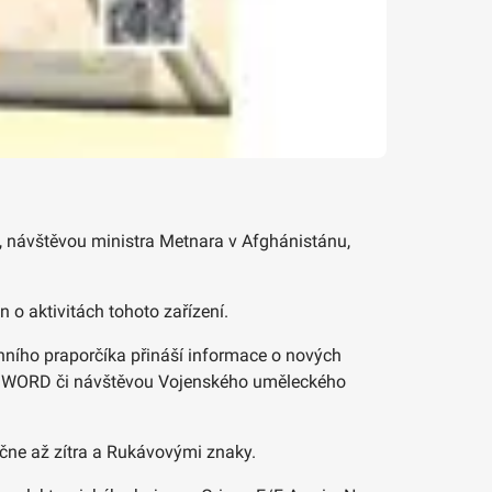
ce, návštěvou ministra Metnara v Afghánistánu,
o aktivitách tohoto zařízení.
hního praporčíka přináší informace o nových
N SWORD či návštěvou Vojenského uměleckého
ačne až zítra a Rukávovými znaky.