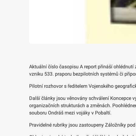
Aktuální číslo časopisu A report přináší ohlédnutí
vzniku 533. praporu bezpilotních systémů či připom
Pilotní rozhovor s ředitelem Vojenského geografi
Další články jsou věnovány schválení Koncepce v
organizačních strukturách a změnách. Poohlédne
souboru Ondráš mezi vojáky v Pobaltí.
Pravidelné rubriky jsou zastoupeny Záložníky pod