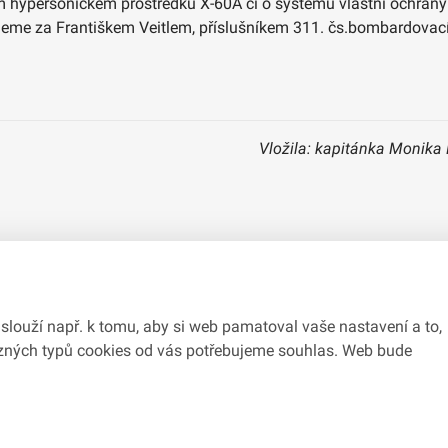
m hypersonickém prostředku X-60A či o systému vlastní ochrany 
neme za Františkem Veitlem, příslušníkem 311. čs.bombardovací
Vložila: kapitánka Monika
slouží např. k tomu, aby si web pamatoval vaše nastavení a to,
různých typů cookies od vás potřebujeme souhlas. Web bude
du se zákonem č.
106/1999
Sb., o svobodném přístupu k informacím.