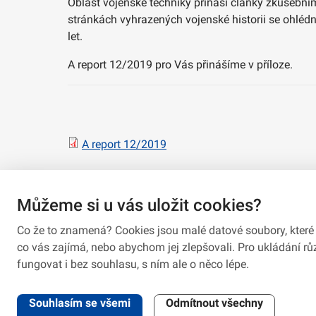
Oblast vojenské techniky přináší články zkušební
stránkách vyhrazených vojenské historii se ohléd
let.
A report 12/2019 pro Vás přinášíme v příloze.
A report 12/2019
Můžeme si u vás uložit cookies?
Co že to znamená? Cookies jsou malé datové soubory, které 
co vás zajímá, nebo abychom jej zlepšovali. Pro ukládání 
fungovat i bez souhlasu, s ním ale o něco lépe.
2026 © VeV-VA Vyškov • Informace jsou poskytovány v soula
Souhlasím se všemi
Odmítnout všechny