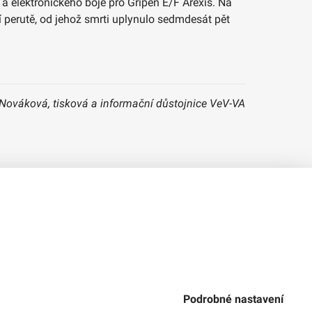
a elektronického boje pro Gripen E/F Arexis. Na
 perutě, od jehož smrti uplynulo sedmdesát pět
 Nováková, tisková a informační důstojnice VeV-VA
Verze 1.2.2
Použitý
Design Systém
4.6.3
Podrobné nastavení