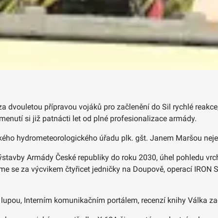
 za dvouletou přípravou vojáků pro začlenění do Sil rychlé reak
enutí si již patnácti let od plné profesionalizace armády.
ckého hydrometeorologického úřadu plk. gšt. Janem Maršou nejen 
ýstavby Armády České republiky do roku 2030, úhel pohledu vrc
me se za výcvikem čtyřicet jedničky na Doupově, operací IRO
 lupou, Interním komunikačním portálem, recenzí knihy Válka z