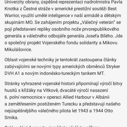
Univerzity obrany, úspěšné reprezentaci nadrotmistra Pavla
Knotka z Čestné stráže v americké prestižní soutěži Best
Warrior, využití umělé inteligence v naší armádě a dětským
skupinám MO. Se zahájením projektu „Válečný veterán“ se
pojí představení repliky osobního nože prvorepublikového
generála a válečného odbojáře generála Josefa Bílého. Jde
o společný projekt Vojenského fondu solidarity a Mikovu
Mikulášovice.
Oblast vojenské techniky je tentokrát zastoupena články
zabývajícími se novými typy amerických obrněnců Stryker
DVH A1 a novým indonésko-tureckým tankem MT.
Stránky vyhrazené vojenské historii připomínají výročí bitvy
husitů s křižáky na Vítkově, dvacáté výročí nasazení
6. polní nemocnice v operaci Allied Harbour v Albánii
a zemětřesením postiženém Turecku a představují našeho
nejúspěšnějšího válečného pilota let 1943 a 1944 Otto
Smika.