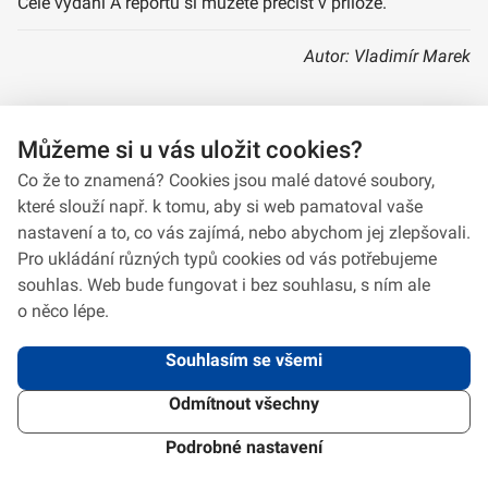
Celé vydání A reportu si můžete přečíst v příloze.
Autor: Vladimír Marek
Můžeme si u vás uložit cookies?
A Report 8/2019
Co že to znamená? Cookies jsou malé datové soubory,
které slouží např. k tomu, aby si web pamatoval vaše
nastavení a to, co vás zajímá, nebo abychom jej zlepšovali.
Pro ukládání různých typů cookies od vás potřebujeme
souhlas. Web bude fungovat i bez souhlasu, s ním ale
o něco lépe.
Souhlasím se všemi
Odmítnout všechny
2026 © VeV-VA Vyškov • Informace jsou poskytovány v souladu se zákonem
č.
106/1999
Sb., o svobodném přístupu k informacím.
Verze 1.2.2
Použitý
Design Systém
4.6.3
Podrobné nastavení