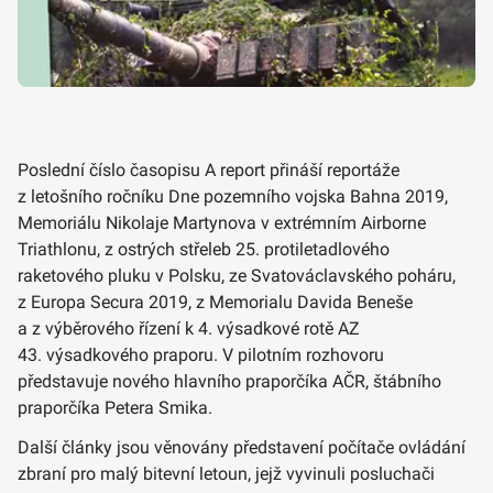
Poslední číslo časopisu A report přináší reportáže
z letošního ročníku Dne pozemního vojska Bahna 2019,
Memoriálu Nikolaje Martynova v extrémním Airborne
Triathlonu, z ostrých střeleb 25. protiletadlového
raketového pluku v Polsku, ze Svatováclavského poháru,
z Europa Secura 2019, z Memorialu Davida Beneše
a z výběrového řízení k 4. výsadkové rotě AZ
43. výsadkového praporu. V pilotním rozhovoru
představuje nového hlavního praporčíka AČR, štábního
praporčíka Petera Smika.
Další články jsou věnovány představení počítače ovládání
zbraní pro malý bitevní letoun, jejž vyvinuli posluchači