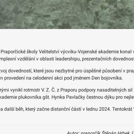
raporčické školy Velitelství výcviku‑Vojenské akademie konal v p
mplexní vzdělání v oblasti leadershipu, prezentačních dovednos
zvoj dovedností, které jsou nezbytné pro úspěšné působení v pr
lán provedení na celodenní akci pod jménem Den bojovníka.
mi vynikl rotmistr V. Z. Č. z Praporu podpory nasaditelných sil
kademie plukovníka gšt. Hynka Pavlačky čestnou dýku pro nejle
na další běh, který začne distanční částí v lednu 2024. Tentokrá
Autor: praporčík Štěpán Hrbek, 