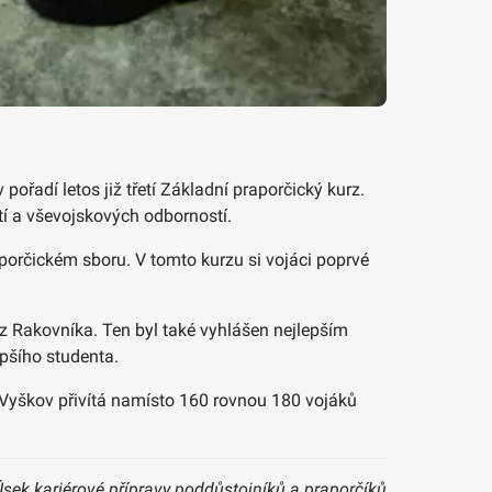
ořadí letos již třetí Základní praporčický kurz.
tí a vševojskových odborností.
aporčickém sboru. V tomto kurzu si vojáci poprvé
 z Rakovníka. Ten byl také vyhlášen nejlepším
pšího studenta.
t Vyškov přivítá namísto 160 rovnou 180 vojáků
Úsek kariérové přípravy poddůstojníků a praporčíků