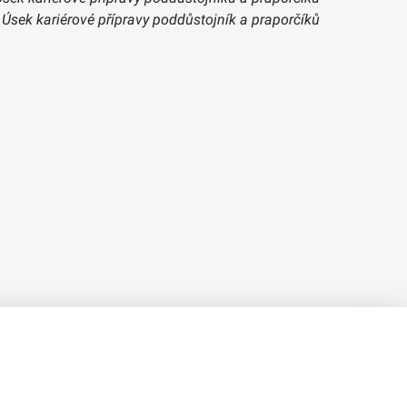
, Úsek kariérové přípravy poddůstojník a praporčíků