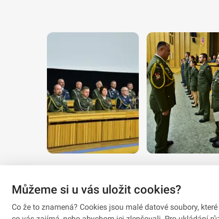
Můžeme si u vás uložit cookies?
Co že to znamená? Cookies jsou malé datové soubory, které 
co vás zajímá, nebo abychom jej zlepšovali. Pro ukládání 