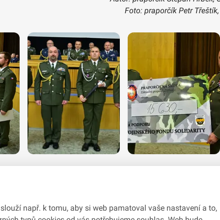
Foto: praporčík Petr Třeštík
slouží např. k tomu, aby si web pamatoval vaše nastavení a to,
různých typů cookies od vás potřebujeme souhlas. Web bude