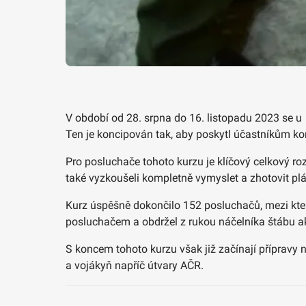
V období od 28. srpna do 16. listopadu 2023 se u P
Ten je koncipován tak, aby poskytl účastníkům ko
Pro posluchače tohoto kurzu je klíčový celkový ro
také vyzkoušeli kompletně vymyslet a zhotovit p
Kurz úspěšně dokončilo 152 posluchačů, mezi který
posluchačem a obdržel z rukou náčelníka štábu a
S koncem tohoto kurzu však již začínají přípravy 
a vojákyň napříč útvary AČR.