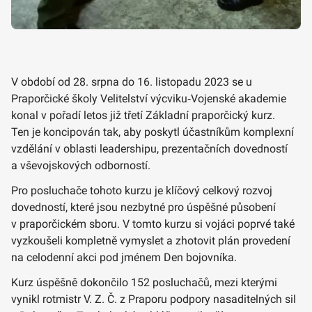
V období od 28. srpna do 16. listopadu 2023 se u
Praporčické školy Velitelství výcviku‑Vojenské akademie
konal v pořadí letos již třetí Základní praporčický kurz.
Ten je koncipován tak, aby poskytl účastníkům komplexní
vzdělání v oblasti leadershipu, prezentačních dovedností
a vševojskových odborností.
Pro posluchače tohoto kurzu je klíčový celkový rozvoj
dovedností, které jsou nezbytné pro úspěšné působení
v praporčickém sboru. V tomto kurzu si vojáci poprvé také
vyzkoušeli kompletně vymyslet a zhotovit plán provedení
na celodenní akci pod jménem Den bojovníka.
Kurz úspěšně dokončilo 152 posluchačů, mezi kterými
vynikl rotmistr V. Z. Č. z Praporu podpory nasaditelných sil