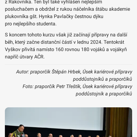
z Rakovníka. Ten byl také vyhlášen nejlepším
posluchačem a obdržel z rukou náčelníka štábu akademie
plukovníka gšt. Hynka Pavlačky čestnou dýku
pro nejlepšího studenta.
S koncem tohoto kurzu však již začínají přípravy na další
běh, který začne distanční částí v lednu 2024. Tentokrát
Vyškov přivítá namísto 160 rovnou 180 vojáků a vojákyň
napříč útvary AČR.
Autor: praporčík Štěpán Hrbek, Úsek kariérové přípravy
poddůstojníků a praporčíků
Foto: praporčík Petr Třeštík, Úsek kariérové přípravy
poddůstojník a praporčíků