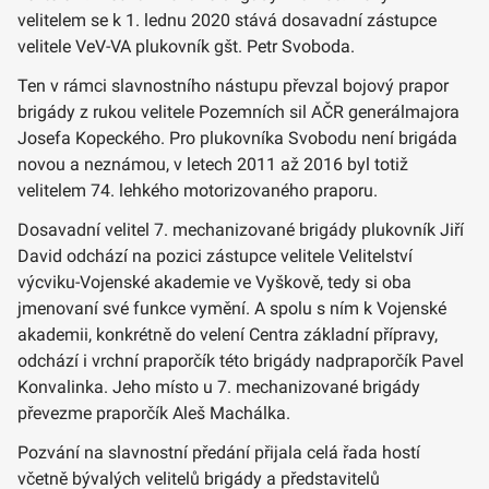
velitelem se k 1. lednu 2020 stává dosavadní zástupce
velitele VeV-VA plukovník gšt. Petr Svoboda.
Ten v rámci slavnostního nástupu převzal bojový prapor
brigády z rukou velitele Pozemních sil AČR generálmajora
Josefa Kopeckého. Pro plukovníka Svobodu není brigáda
novou a neznámou, v letech 2011 až 2016 byl totiž
velitelem 74. lehkého motorizovaného praporu.
Dosavadní velitel 7. mechanizované brigády plukovník Jiří
David odchází na pozici zástupce velitele Velitelství
výcviku-Vojenské akademie ve Vyškově, tedy si oba
jmenovaní své funkce vymění. A spolu s ním k Vojenské
akademii, konkrétně do velení Centra základní přípravy,
odchází i vrchní praporčík této brigády nadpraporčík Pavel
Konvalinka. Jeho místo u 7. mechanizované brigády
převezme praporčík Aleš Machálka.
Pozvání na slavnostní předání přijala celá řada hostí
včetně bývalých velitelů brigády a představitelů