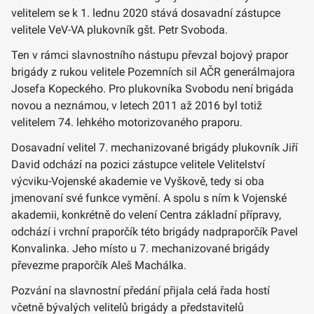
velitelem se k 1. lednu 2020 stává dosavadní zástupce
velitele VeV-VA plukovník gšt. Petr Svoboda.
Ten v rámci slavnostního nástupu převzal bojový prapor
brigády z rukou velitele Pozemních sil AČR generálmajora
Josefa Kopeckého. Pro plukovníka Svobodu není brigáda
novou a neznámou, v letech 2011 až 2016 byl totiž
velitelem 74. lehkého motorizovaného praporu.
Dosavadní velitel 7. mechanizované brigády plukovník Jiří
David odchází na pozici zástupce velitele Velitelství
výcviku-Vojenské akademie ve Vyškově, tedy si oba
jmenovaní své funkce vymění. A spolu s ním k Vojenské
akademii, konkrétně do velení Centra základní přípravy,
odchází i vrchní praporčík této brigády nadpraporčík Pavel
Konvalinka. Jeho místo u 7. mechanizované brigády
převezme praporčík Aleš Machálka.
Pozvání na slavnostní předání přijala celá řada hostí
včetně bývalých velitelů brigády a představitelů