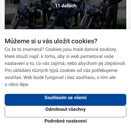
11 dalších
Můžeme si u vás uložit cookies?
Co že to znamená? Cookies jsou malé datové soubory,
které slouží např. k tomu, aby si web pamatoval vaše
nastavení a to, co vás zajímá, nebo abychom jej zlepšovali.
Pro ukládání různých typů cookies od vás potřebujeme
souhlas. Web bude fungovat i bez souhlasu, s ním ale
o něco lépe.
Souhlasím se všemi
Odmítnout všechny
2026 © VeV-VA Vyškov • Informace jsou poskytovány v souladu se zákonem
č.
106/1999
Sb., o svobodném přístupu k informacím.
Verze 1.2.2
Použitý
Design Systém
4.6.3
Podrobné nastavení