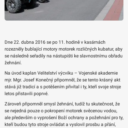
Dne 22. dubna 2016 se po 11. hodině v kasárnách
rozezněly bublající motory motorek rozličných kubatur, aby
se následně seřadily na nástupišti ke slavnostnímu obřadu
žehnání.
Na úvod kaplan Velitelství výcviku – Vojenské akademie
mjr. Mgr. Josef Konečný připomněl, že se tento krásný akt
stává již tradicí a s potěšením přivítal i ty, kteří svoje stroje
letos přistavili poprvé.
Zároveň připomněl smysl žehnání, tudíž tu skutečnost, že
se nejedná pouze o pokropení motorek svěcenou vodou,
ale především o vyprošení Boží ochrany a požehnání pro ty,
kteří budou tyto stroje ovládat a vyslovil prosbu a přání,