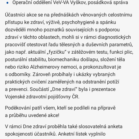
Operační oddělení VeV-VA Vyškov, posádková správa
Účastníci akce se na přednáškách věnovaných celostnímu
přístupu ke zdraví, výživě, psychohygieně a spánku
dozvěděli mnoho poznatků souvisejících s podporou
zdraví v těchto oblastech, mohli si v rámci diagnostických
pracovišť otestovat řadu tělesných a duševních parametrů,
jako např. aktuální „fyzičku“ v zátěžovém testu, funkci plic,
posturální stabilitu, biomechaniku došlapu, složení těla
nebo riziko Alzheimerovy nemoci, a prokonzultovat je
s odborníky. Zároveň probíhaly i ukázky vybraných
praktických cvičení zaměřených na odstranění potíží
a prevenci. Součástí „Dne zdraví“ byla i prezentace
Vojenské zdravotní pojišťovny ČR.
Poděkování patří všem, kteří se podíleli na přípravě
a průběhu uvedené akce!
V rámci Dne zdraví proběhla také slosovatelná anketa
spokojenosti účastníků. Anketní lístek vyplnilo