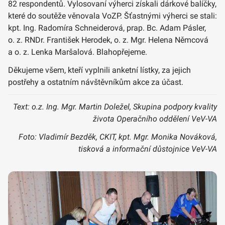
82 respondentů. Vylosovaní výherci získali dárkové balíčky,
které do soutěže věnovala VoZP. Šťastnými výherci se stali:
kpt. Ing. Radomíra Schneiderová, prap. Bc. Adam Pásler,
o. z. RNDr. František Herodek, o. z. Mgr. Helena Němcová
a o. z. Lenka Maršalová. Blahopřejeme.
Děkujeme všem, kteří vyplnili anketní lístky, za jejich
postřehy a ostatním návštěvníkům akce za účast.
Text: o.z. Ing. Mgr. Martin Doležel, Skupina podpory kvality
života Operačního oddělení VeV-VA
Foto: Vladimír Bezděk, CKIT, kpt. Mgr. Monika Nováková,
tisková a informační důstojnice VeV-VA