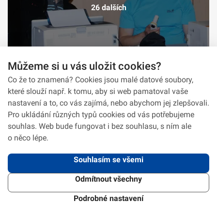
26 dalších
Můžeme si u vás uložit cookies?
Co že to znamená? Cookies jsou malé datové soubory,
které slouží např. k tomu, aby si web pamatoval vaše
nastavení a to, co vás zajímá, nebo abychom jej zlepšovali.
Pro ukládání různých typů cookies od vás potřebujeme
souhlas. Web bude fungovat i bez souhlasu, s ním ale
o něco lépe.
Souhlasím se všemi
Odmítnout všechny
2026 © VeV-VA Vyškov • Informace jsou poskytovány v souladu se zákonem
č.
106/1999
Sb., o svobodném přístupu k informacím.
Verze 1.2.2
Použitý
Design Systém
4.6.3
Podrobné nastavení