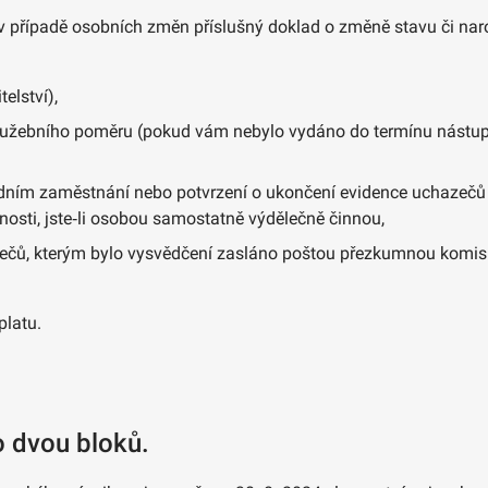
 případě osobních změn příslušný doklad o změně stavu či naroz
elství),
lužebního poměru (pokud vám nebylo vydáno do termínu nástupu 
dním zaměstnání nebo potvrzení o ukončení evidence uchazečů 
osti, jste‑li osobou samostatně výdělečně činnou,
azečů, kterým bylo vysvědčení zasláno poštou přezkumnou komi
platu.
o dvou bloků.