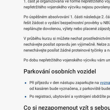
1. část je organizována ve formě nepřetržitého v
nepřetržitého vojenského výcviku nejsou povoleny
Po úspěšném absolvování 1. části následuje 2. č
řešit žádost o vydání bezpečnostní prověrky u NBÚ
neplánujte dovolenou, výlety nebo placené zájezd
V průběhu kurzu si můžete nechat prostřednictvím
nechávejte posílat opravdu jen výjimečně. Nelze za
nenechávejte posílat žádné proteinové tyčinky a n
Po dobu nepřetržitého vojenského výcviku vám um
Parkování osobních vozidel
Při příjezdu v den nástupu zaparkujte na
vyzn
od kasáren bude vyznačena, z parkoviště bud
Po registraci, ubytování a vystrojení obdržíte 
Co si nezapomenout vzít s sebo