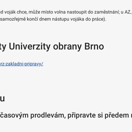
kud voják chce, může místo volna nastoupit do zaměstnání; u A
ok samozřejmě končí dnem nástupu vojáka do práce).
nty Univerzity obrany Brno
rz-zakladni-pripravy/
pu
k časovým prodlevám, připravte si předem 