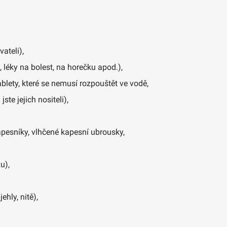
ateli),
 léky na bolest, na horečku apod.),
lety, které se nemusí rozpouštět ve vodě,
te jejich nositeli),
apesníky, vlhčené kapesní ubrousky,
u),
ehly, nitě),