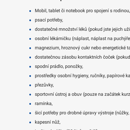
Mobil, tablet či notebook pro spojení s rodinou,
psací potřeby,
dostatečné množství léků (pokud jste jejich uživ
osobní lékárničku (náplast, náplast na puchýře,
magnezium, hroznový cukr nebo energetické tab
dostatečnou zásobu kontaktních čoček (pokud js
spodní prádlo, ponožky,
prostředky osobní hygieny, ručníky, papírové k
přezůvky,
sportovní ústroj a obuv (pouze na začátek kurz
ramínka,
šicí potřeby pro drobné úpravy výstroje (nůžky, j
kapesní nůž,