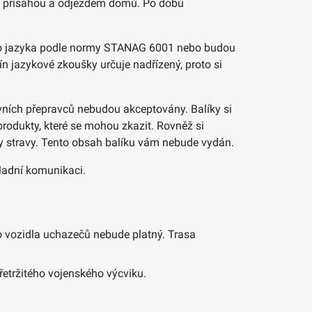
kou přísahou a odjezdem domů. Po dobu
ckého jazyka podle normy STANAG 6001 nebo budou
ín jazykové zkoušky určuje nadřízený, proto si
avních přepravců nebudou akceptovány. Balíky si
 produkty, které se mohou zkazit. Rovněž si
ňky stravy. Tento obsah balíku vám nebude vydán.
ladní komunikaci.
ro vozidla uchazečů nebude platný. Trasa
přetržitého vojenského výcviku.