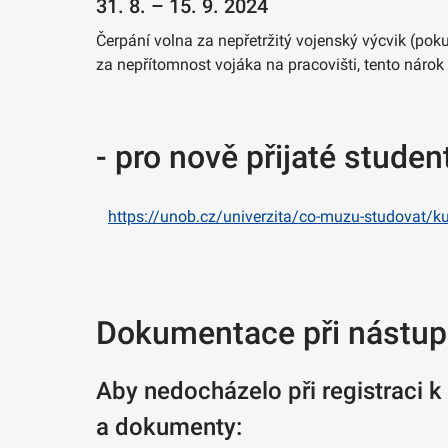
31. 8. – 15. 9. 2024
Čerpání volna za nepřetržitý vojenský výcvik (po
za nepřítomnost vojáka na pracovišti, tento nár
- pro nově přijaté stude
https://unob.cz/univerzita/co-muzu-studovat/ku
Dokumentace při nástu
Aby nedocházelo při registraci 
a dokumenty: