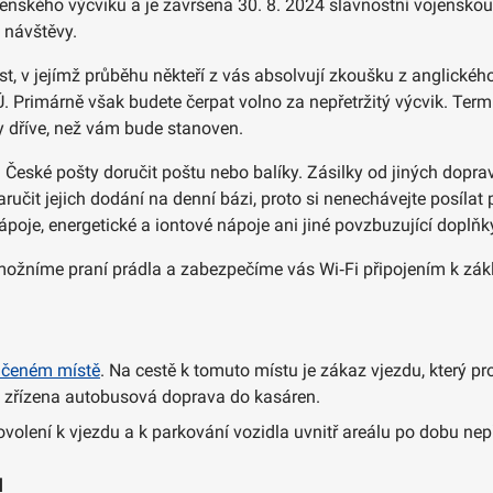
ojenského výcviku a je završena 30. 8. 2024 slavnostní vojens
 návštěvy.
ást, v jejímž průběhu někteří z vás absolvují zkoušku z angli
. Primárně však budete čerpat volno za nepřetržitý výcvik. Term
y dříve, než vám bude stanoven.
 České pošty doručit poštu nebo balíky. Zásilky od jiných dopr
ručit jejich dodání na denní bázi, proto si nenechávejte posílat
ápoje, energetické a iontové nápoje ani jiné povzbuzující dopl
ožníme praní prádla a zabezpečíme vás Wi‑Fi připojením k zák
ačeném místě
. Na cestě k tomuto místu je zákaz vjezdu, který p
e zřízena autobusová doprava do kasáren.
povolení k vjezdu a k parkování vozidla uvnitř areálu po dobu ne
u