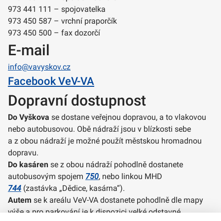
973 441 111 – spojovatelka
973 450 587 – vrchní praporčík
973 450 500 – fax dozorčí
E-mail
info@vavyskov.cz
Facebook VeV-VA
Dopravní dostupnost
Do Vyškova
se dostane veřejnou dopravou, a to vlakovou
nebo autobusovou. Obě nádraží jsou v blízkosti sebe
a z obou nádraží je možné použít městskou hromadnou
dopravu.
Do kasáren
se z obou nádraží pohodlně dostanete
autobusovým spojem
750
, nebo linkou MHD
744
(zastávka „Dědice, kasárna“).
Autem
se k areálu VeV-VA dostanete pohodlně dle mapy
výše a pro parkování je k dispozici velké odstavné