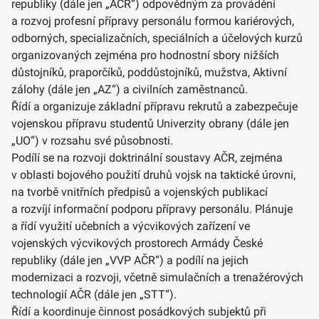
republiky (dále jen „AČR“) odpovědným za provádění
a rozvoj profesní přípravy personálu formou kariérových,
odborných, specializačních, speciálních a účelových kurzů
organizovaných zejména pro hodnostní sbory nižších
důstojníků, praporčíků, poddůstojníků, mužstva, Aktivní
zálohy (dále jen „AZ“) a civilních zaměstnanců.
Řídí a organizuje základní přípravu rekrutů a zabezpečuje
vojenskou přípravu studentů Univerzity obrany (dále jen
„UO“) v rozsahu své působnosti.
Podílí se na rozvoji doktrinální soustavy AČR, zejména
v oblasti bojového použití druhů vojsk na taktické úrovni,
na tvorbě vnitřních předpisů a vojenských publikací
a rozvíjí informační podporu přípravy personálu. Plánuje
a řídí využití učebních a výcvikových zařízení ve
vojenských výcvikových prostorech Armády České
republiky (dále jen „VVP AČR“) a podílí na jejich
modernizaci a rozvoji, včetně simulačních a trenažérových
technologií AČR (dále jen „STT“).
Řídí a koordinuje činnost posádkových subjektů při