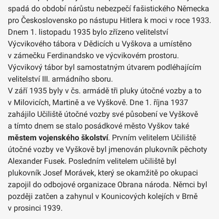
spadá do období nárůstu nebezpečí fašistického Německa
pro Československo po nástupu Hitlera k moci v roce 1933.
Dnem 1. listopadu 1935 bylo zřízeno velitelství
Výcvikového tábora v Dědicích u Vyškova a umístěno
v zámečku Ferdinandsko ve výcvikovém prostoru.
Výcvikový tábor byl samostatným útvarem podléhajícím
velitelství III. armádního sboru.
V září 1935 byly v čs. armádě tři pluky útočné vozby a to
v Milovicích, Martině a ve Vyškově. Dne 1. října 1937
zahájilo Učiliště útočné vozby své působení ve Vyškově
a tímto dnem se stalo posádkové město Vyškov také
městem vojenského školství
. Prvním velitelem Učiliště
útočné vozby ve Vyškově byl jmenován plukovník pěchoty
Alexander Fusek. Posledním velitelem učiliště byl
plukovník Josef Morávek, který se okamžitě po okupaci
zapojil do odbojové organizace Obrana národa. Němci byl
později zatčen a zahynul v Kounicových kolejích v Brně
v prosinci 1939.