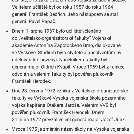
Velitelem učiliště byl od roku 1957 do roku 1964
generál František Bedřich. Jeho nástupcem se stal
generál Pavel Papač.
Dnem 1. srpna 1967 bylo učiliště včleněno
do „Velitelsko-organizátorské fakulty“ Vojenské
akademie Antonína Zápotockého Brno, dislokované
ve Vyškově. Studium bylo čtyřleté a absolventům byl
udělován titul inženýr. Náčelníkem fakulty byl
generálmajor Oldřich Kvapil. V roce 1969 byl z funkce
odvolán a velením fakulty byl pověřen plukovník
František Herodek.
Dne 28. června 1972 vzniká z Velitelsko-organizátorské
fakulty ve Vyškově Vysoká vojenská škola pozemního
vojska kapitána Otakara Jaroše. Velením VVŠ byl
pověřen plukovník František Herodek. Dnem
31. října 1972 převzal velení generálmajor Jozef Jurík.
V roce 1975 je změněn název školy na Vysoká vojenská