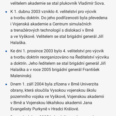
velitelem akademie se stal plukovník Vladimír Sova.
K 1. dubnu 2003 vzniklo 4. velitelství pro výcvik
a tvorbu doktrín. Do jeho podřízenosti byla převedena
i Vojenská akademie a Centrum simulačních
a trenažérových technologií s dislokací v Brně
a ve Vyškově. Velitelem se stal brigádní generál Jiří
Halaška.
Ke dni 1. prosince 2003 bylo 4. velitelství pro výcvik
a tvorbu doktrín reorganizováno na Ředitelství výcviku
a doktrín. Jeho ředitelem se stal brigádní generál Jiří
Halaška a v roce 2005 brigádní generál František
Maleninský.
Dnem 1. září 2004 byla zřízena v Brně Univerzita
obrany, která sloučila Vysokou vojenskou školu
pozemního vojska ve Vyškově, Vojenskou akademii
v Brně a Vojenskou lékařskou akademii Jana
Evangelisty Purkyně v Hradci Králové.