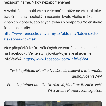
nezapomínáme. Nikdy nezapomeneme!
A vzdát úctu a hold všem veteránům můžeme všichni také
tradičním a symbolickým nošením květu vlčího máku
v našich klopách, spojených třeba i s podporou Vojenského
fondu solidarity:
http://www.fondsolidarity.army.cz/aktuality/kde-muzete-
ziskat-nas-vlci-mak
Více příspěvků ke Dni válečných veteránů naleznete také
na Facebooku Velitelství výcviku-Vojenské akademie:
InfoVeVVA:
https://www.facebook.com/InfoVeVVA
Text: kapitánka Monika Nováková, tisková a informační
důstojnice VeV-VA
Foto: kapitánka Monika Nováková, Vladimír Bezděk, VeV-
VA a archiv Praporu zabezpečení