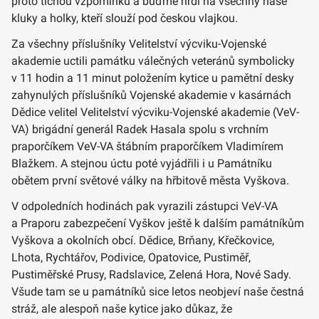
proto tichou vzpomínku a buďme hrdí na všechny naše
kluky a holky, kteří slouží pod českou vlajkou.
Za všechny příslušníky Velitelství výcviku-Vojenské
akademie uctili památku válečných veteránů symbolicky
v 11 hodin a 11 minut položením kytice u pamětní desky
zahynulých příslušníků Vojenské akademie v kasárnách
Dědice velitel Velitelství výcviku-Vojenské akademie (VeV-
VA) brigádní generál Radek Hasala spolu s vrchním
praporčíkem VeV-VA štábním praporčíkem Vladimírem
Blažkem. A stejnou úctu poté vyjádřili i u Památníku
obětem první světové války na hřbitově města Vyškova.
V odpoledních hodinách pak vyrazili zástupci VeV-VA
a Praporu zabezpečení Vyškov ještě k dalším památníkům
Vyškova a okolních obcí. Dědice, Brňany, Křečkovice,
Lhota, Rychtářov, Podivice, Opatovice, Pustiměř,
Pustiměřské Prusy, Radslavice, Zelená Hora, Nové Sady.
Všude tam se u památníků sice letos neobjeví naše čestná
stráž, ale alespoň naše kytice jako důkaz, že