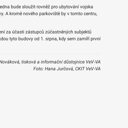
Jedna bude sloužit rovněž pro ubytování vojska
vy. A kromě nového parkoviště by v tomto centru,
ení za účasti zástupců zúčastněných subjektů
ojdou tyto budovy od 1. srpna, kdy sem zamíří první
Nováková, tisková a informační důstojnice VeV‑VA
Foto: Hana Jurčová, CKIT VeV‑VA