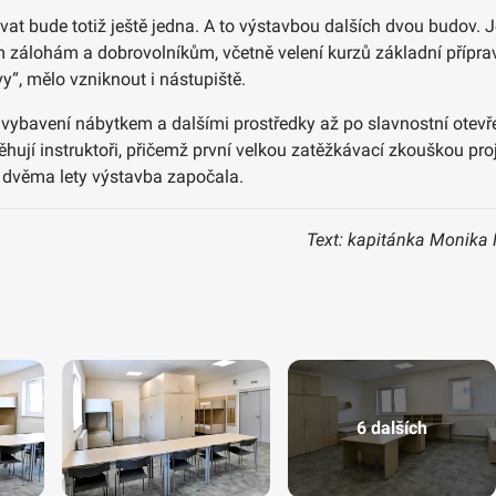
at bude totiž ještě jedna. A to výstavbou dalších dvou budov. 
m zálohám a dobrovolníkům, včetně velení kurzů základní přípra
“, mělo vzniknout i nástupiště.
 vybavení nábytkem a dalšími prostředky až po slavnostní otevř
ěhují instruktoři, přičemž první velkou zatěžkávací zkouškou pr
d dvěma lety výstavba započala.
Text: kapitánka Monika 
6 dalších