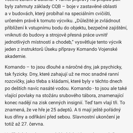
byly zahrnuty základy CQB – boje v zastavěné oblasti
a v budovách, který probíhal na speciálním cvičišti,
určeném právě k tomuto výcviku. „Důležité je zvládnout
přiblížení k vstupnímu bodu do objektu, bezpečné zajištění,
vniknuti do budovy a strojově přesná práce uvnitř
jednotlivých místností a chodeb,“ vysvětluje tento výcvik
jeden z instruktorů Úseku přípravy Komando Vojenské
akademie.
Komando – to jsou dlouhé a náročné dny, jak psychicky,
tak fyzicky. Dny, které zahajují už ne moc snadné ranní
rozcvičky, jako třeba s kládami, které byly v těchto dnech
po deštích navíc nasáté vodou. Komando - to jsou ale také
vlající povlaky na stožáru srubového tábora, znamenající
konec nadějí na zisk cenných insignií. Teď tam vlají tři. To
znamená, že ve hře je 25 adeptů. A ti mají ještě pořádný
kus dřiny a odříkání před sebou. Slavnostní ukončení je
totiž až 27. června.