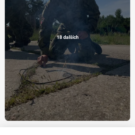
18 dalších
video-1653567849.mp4
,
video-1653649039.mp4
,