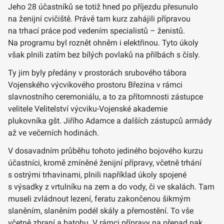
Jeho 28 účastníků se totiž hned po příjezdu přesunulo
na ženijní cvičiště. Právě tam kurz zahájili přípravou
na trhací práce pod vedením specialistů – ženistů.
Na programu byl roznět ohněm i elektřinou. Tyto úkoly
však plnili zatím bez bílých povlaků na přilbách s čísly.
Ty jim byly předány v prostorách srubového tábora
Vojenského výcvikového prostoru Březina v rámci
slavnostního ceremoniálu, a to za přítomnosti zástupce
velitele Velitelství výcviku-Vojenské akademie
plukovníka gšt. Jiřího Adamce a dalších zástupců armády
až ve večerních hodinách.
V dosavadním průběhu tohoto jediného bojového kurzu
účastníci, kromě zmíněné ženijní přípravy, včetně trhání
s ostrými trhavinami, plnili například úkoly spojené
s výsadky z vrtulníku na zem a do vody, či ve skalách. Tam
museli zvládnout lezení, feratu zakončenou šikmým
slaněním, slaněním podél skály a přemostění. To vše
včetně zbraní a batohu. V rámci přípravy na přepad pak