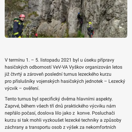
V termínu 1. – 5. listopadu 2021 byl u úseku přípravy
hasičských odborností VeV-VA Vyškov organizován letos
již čtvrtý a zároveň poslední turnus lezeckého kurzu
pro příslušníky vojenských hasičských jednotek – Lezecký
výcvik – ověření.
Tento turnus byl specifický dvěma hlavními aspekty.
Zaprvé, během všech tří dnů praktického výcviku nám
nepřálo počasí, doslova lilo jako z konve. Posluchači
kurzu si tak mohli vyzkoušet lezecké techniky a způsoby
záchrany a transportu osob z výšek za nekomfortních