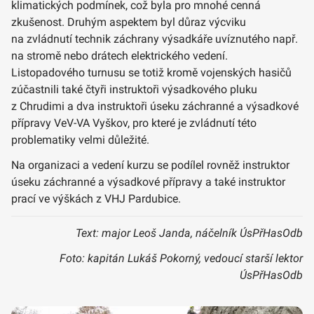
klimatických podmínek, což byla pro mnohé cenná
zkušenost. Druhým aspektem byl důraz výcviku
na zvládnutí technik záchrany výsadkáře uvíznutého např.
na stromě nebo drátech elektrického vedení.
Listopadového turnusu se totiž kromě vojenských hasičů
zúčastnili také čtyři instruktoři výsadkového pluku
z Chrudimi a dva instruktoři úseku záchranné a výsadkové
přípravy VeV-VA Vyškov, pro které je zvládnutí této
problematiky velmi důležité.
Na organizaci a vedení kurzu se podílel rovněž instruktor
úseku záchranné a výsadkové přípravy a také instruktor
prací ve výškách z VHJ Pardubice.
Text: major Leoš Janda, náčelník ÚsPřHasOdb
Foto: kapitán Lukáš Pokorný, vedoucí starší lektor
ÚsPřHasOdb