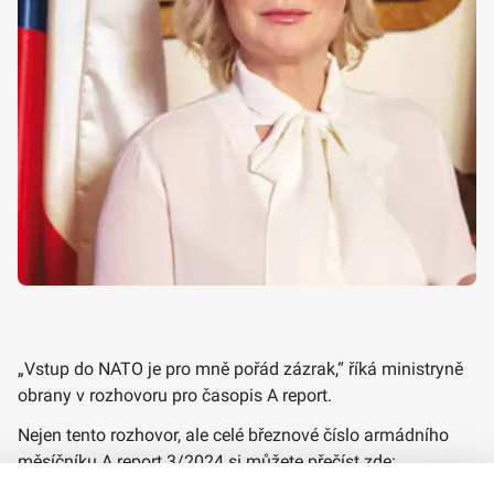
„Vstup do NATO je pro mně pořád zázrak,“ říká ministryně
obrany v rozhovoru pro časopis A report.
Nejen tento rozhovor, ale celé březnové číslo armádního
měsíčníku A report 3/2024 si můžete přečíst zde:
https://www.army.cz/multimedia-a-knihovna/casopisy/a-