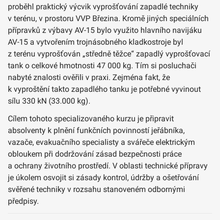
proběhl praktický výcvik vyprošťování zapadlé techniky
v terénu, v prostoru VVP Březina. Kromě jiných speciálních
přípravků z výbavy AV-15 bylo využito hlavního navijáku
AV-15 a vytvořením trojnásobného kladkostroje byl
z terénu vyprošťován „středně těžce“ zapadlý vyprošťovací
tank o celkové hmotnosti 47 000 kg. Tím si posluchači
nabyté znalosti ověřili v praxi. Zejména fakt, že
k vyproštění takto zapadlého tanku je potřebné vyvinout
sílu 330 kN (33.000 kg).
Cílem tohoto specializovaného kurzu je připravit
absolventy k plnění funkčních povinností jeřábníka,
vazače, evakuačního specialisty a svářeče elektrickým
obloukem při dodržování zásad bezpečnosti práce
a ochrany životního prostředí. V oblasti technické přípravy
je úkolem osvojit si zásady kontrol, údržby a ošetřování
svěřené techniky v rozsahu stanoveném odbornými
předpisy.