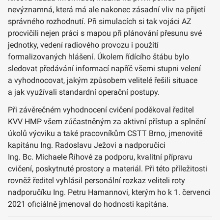
nevýznamná, která má ale nakonec zásadní vliv na přijetí
správného rozhodnutí. Při simulacích si tak vojáci AZ
procvičili nejen práci s mapou při plánování přesunu své
jednotky, vedení radiového provozu i použití
formalizovaných hlášení. Úkolem řídícího štábu bylo
sledovat předávání informací napříč všemi stupni velení
a vyhodnocovat, jakým způsobem velitelé řešili situace
a jak využívali standardní operační postupy.
Při závěrečném vyhodnocení cvičení poděkoval ředitel
KVV HMP všem zúčastněným za aktivní přístup a splnění
úkolů výcviku a také pracovníkům CSTT Brno, jmenovitě
kapitánu Ing. Radoslavu Ježovi a nadporučici
Ing. Bc. Michaele Říhové za podporu, kvalitní přípravu
cvičení, poskytnuté prostory a materiál. Při této příležitosti
rovněž ředitel vyhlásil personální rozkaz veliteli roty
nadporučíku Ing. Petru Hamannovi, kterým ho k 1. červenci
2021 oficiálně jmenoval do hodnosti kapitána.