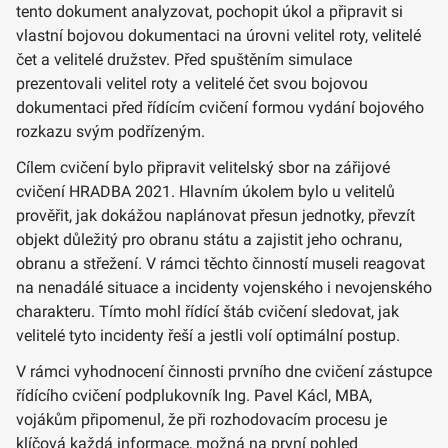
tento dokument analyzovat, pochopit úkol a připravit si
vlastní bojovou dokumentaci na úrovni velitel roty, velitelé
čet a velitelé družstev. Před spuštěním simulace
prezentovali velitel roty a velitelé čet svou bojovou
dokumentaci před řídícím cvičení formou vydání bojového
rozkazu svým podřízeným.
Cílem cvičení bylo připravit velitelský sbor na zářijové
cvičení HRADBA 2021. Hlavním úkolem bylo u velitelů
prověřit, jak dokážou naplánovat přesun jednotky, převzít
objekt důležitý pro obranu státu a zajistit jeho ochranu,
obranu a střežení. V rámci těchto činností museli reagovat
na nenadálé situace a incidenty vojenského i nevojenského
charakteru. Tímto mohl řídící štáb cvičení sledovat, jak
velitelé tyto incidenty řeší a jestli volí optimální postup.
V rámci vyhodnocení činnosti prvního dne cvičení zástupce
řídícího cvičení podplukovník Ing. Pavel Kácl, MBA,
vojákům připomenul, že při rozhodovacím procesu je
klíčová každá informace, možná na první pohled