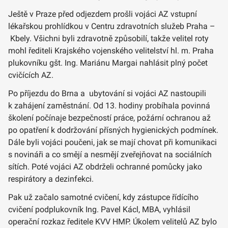
Ještě v Praze před odjezdem prošli vojáci AZ vstupní
lékařskou prohlídkou v Centru zdravotních služeb Praha –
Kbely. Všichni byli zdravotně způsobilí, takže velitel roty
mohl řediteli Krajského vojenského velitelství hl. m. Praha
plukovníku gšt. Ing. Mariánu Margai nahlásit plný počet
cvičících AZ.
Po příjezdu do Brna a ubytování si vojáci AZ nastoupili
k zahájení zaměstnání. Od 13. hodiny probíhala povinná
školení počínaje bezpečností práce, požární ochranou až
po opatření k dodržování přísných hygienických podmínek.
Dále byli vojáci poučeni, jak se mají chovat při komunikaci
s novináři a co smějí a nesmějí zveřejňovat na sociálních
sítích. Poté vojáci AZ obdrželi ochranné pomůcky jako
respirátory a dezinfekci.
Pak už začalo samotné cvičení, kdy zástupce řídícího
cvičení podplukovník Ing. Pavel Kácl, MBA, vyhlásil
operační rozkaz ředitele KVV HMP. Úkolem velitelů AZ bylo