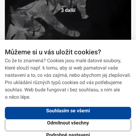
3 další
Můžeme si u vás uložit cookies?
Co že to znamená? Cookies jsou malé datové soubory,
které slouží např. k tomu, aby si web pamatoval vaše
nastavení a to, co vás zajímá, nebo abychom jej zlepšovali.
Pro ukládání různých typů cookies od vás potřebujeme
souhlas. Web bude fungovat i bez souhlasu, s ním ale
o něco lépe.
Souhlasím se všemi
Odmítnout všechny
2026 © VeV-VA Vyškov • Informace jsou poskytovány v souladu se zákonem
č.
106/1999
Sb., o svobodném přístupu k informacím.
Verze 1.2.2
Použitý
Design Systém
4.6.3
Podrobné nastavení