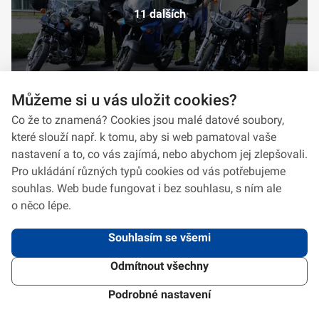
11 dalších
Můžeme si u vás uložit cookies?
Co že to znamená? Cookies jsou malé datové soubory,
které slouží např. k tomu, aby si web pamatoval vaše
nastavení a to, co vás zajímá, nebo abychom jej zlepšovali.
Pro ukládání různých typů cookies od vás potřebujeme
souhlas. Web bude fungovat i bez souhlasu, s ním ale
o něco lépe.
Souhlasím se všemi
Odmítnout všechny
2026 © VeV-VA Vyškov • Informace jsou poskytovány v souladu se zákonem
č.
106/1999
Sb., o svobodném přístupu k informacím.
Verze 1.2.2
Použitý
Design Systém
4.6.3
Podrobné nastavení