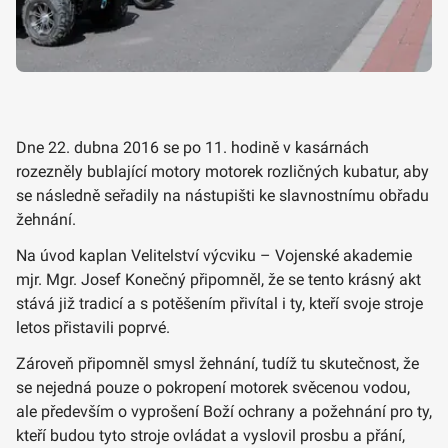
Dne 22. dubna 2016 se po 11. hodině v kasárnách
rozezněly bublající motory motorek rozličných kubatur, aby
se následně seřadily na nástupišti ke slavnostnímu obřadu
žehnání.
Na úvod kaplan Velitelství výcviku – Vojenské akademie
mjr. Mgr. Josef Konečný připomněl, že se tento krásný akt
stává již tradicí a s potěšením přivítal i ty, kteří svoje stroje
letos přistavili poprvé.
Zároveň připomněl smysl žehnání, tudíž tu skutečnost, že
se nejedná pouze o pokropení motorek svěcenou vodou,
ale především o vyprošení Boží ochrany a požehnání pro ty,
kteří budou tyto stroje ovládat a vyslovil prosbu a přání,